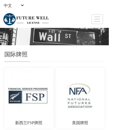
T
o
g
g
l
e
国际牌照
n
a
v
i
g
a
t
i
o
n
新西兰FSP牌照
美国牌照