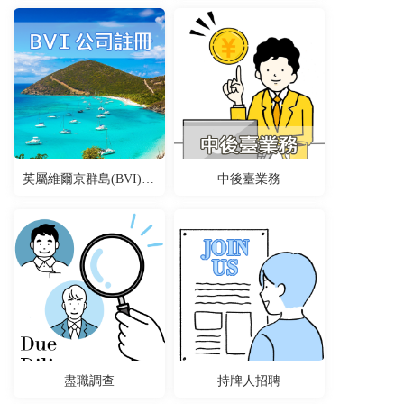
英屬維爾京群島(BVI)公司
中後臺業務
盡職調查
持牌人招聘