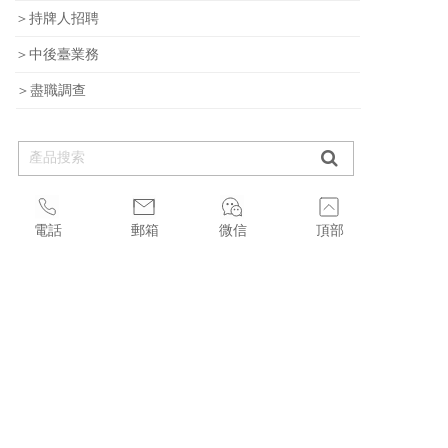
＞持牌人招聘
＞中後臺業務
＞盡職調查
新聞中心
電話
郵箱
微信
頂部
»
香港《穩定幣條例》本周正式生效！港股穩定幣概念股再受追捧
»
新加坡拟立法规范稳定币 增强监管透明度和公众信心
»
Transfer与法国巴黎银行达成合作，携手推动跨境支付简化
»
香港立法会正式三读通过《稳定币条例草案》
»
Fuelling the Web3 and Digital Asset Ecosystem in Hong Kong