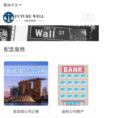
T
o
g
g
l
e
配套服務
n
a
v
i
g
a
t
i
o
n
新加坡公司註冊
遠程公司開戶