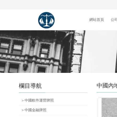
網站首頁
公
中國內
欄目導航
＞中國軟件運營牌照
＞中國金融牌照