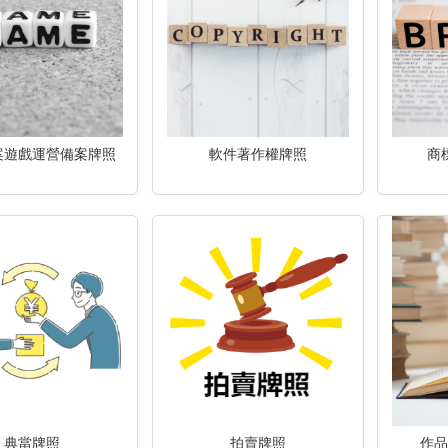
案遊戲運營備案牌照
軟件著作權牌照
商
典當牌照
拍賣牌照
作