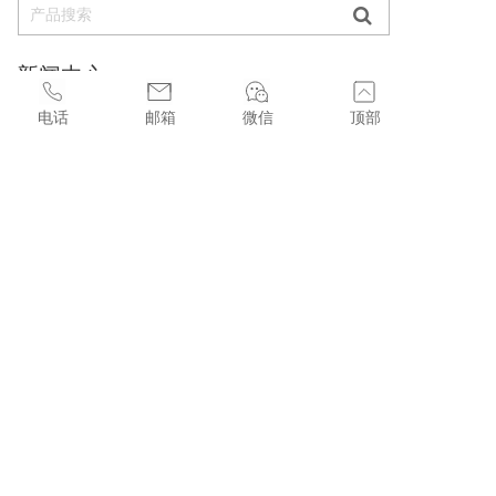
新闻中心
电话
邮箱
微信
顶部
»
香港《稳定币条例》本周正式生效！港股稳定币概念股再受追捧
»
新加坡拟立法规范稳定币 增强监管透明度和公众信心
»
Transfer与法国巴黎银行达成合作，携手推动跨境支付简化
»
香港立法会正式三读通过《稳定币条例草案》
»
Fuelling the Web3 and Digital Asset Ecosystem in Hong Kong
联系我们
联系人：F&W Sales Team    
电话：+852 44368336 