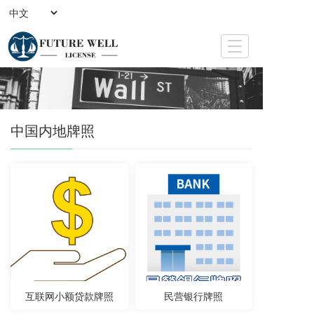
T
o
g
g
l
e
中国内地牌照
n
a
v
i
g
a
t
i
o
n
互联网小额贷款牌照
民营银行牌照