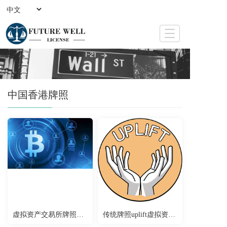
T
o
g
g
l
e
中国香港牌照
n
a
v
i
g
a
t
i
o
n
虚拟资产交易所牌照申请
传统牌照uplift虚拟资产牌照