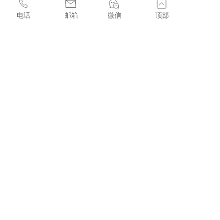
»
新加坡拟立法规范稳定币 增强监管透明度和公众信心
电话
邮箱
微信
顶部
»
Transfer与法国巴黎银行达成合作，携手推动跨境支付简化
»
香港立法会正式三读通过《稳定币条例草案》
»
Fuelling the Web3 and Digital Asset Ecosystem in Hong Kong
联系我们
联系人：F&W Sales Team    
电话：+852 44368336 
邮箱：sales@licenses.com.hk    
地址：香港中環皇后大道中99號中環中心22樓2207室
香港中環皇后大道中99號中環中心22樓2207室