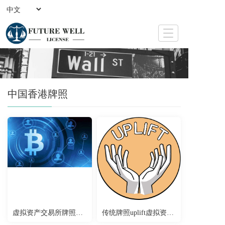
T
o
g
g
l
e
中国香港牌照
n
a
v
i
g
a
t
i
o
n
虚拟资产交易所牌照申请
传统牌照uplift虚拟资产牌照