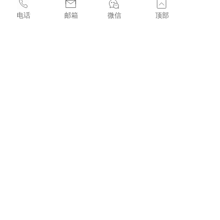
»
新加坡拟立法规范稳定币 增强监管透明度和公众信心
电话
邮箱
微信
顶部
»
Transfer与法国巴黎银行达成合作，携手推动跨境支付简化
»
香港立法会正式三读通过《稳定币条例草案》
»
Fuelling the Web3 and Digital Asset Ecosystem in Hong Kong
联系我们
联系人：F&W Sales Team    
电话：+852 44368336 
邮箱：sales@licenses.com.hk    
地址：香港中環皇后大道中99號中環中心22樓2207室
香港中環皇后大道中99號中環中心22樓2207室