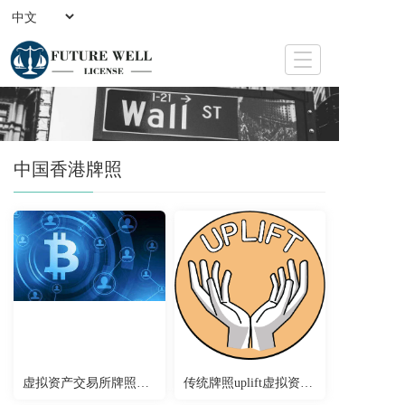
T
o
g
g
l
e
中国香港牌照
n
a
v
i
g
a
t
i
o
n
虚拟资产交易所牌照申请
传统牌照uplift虚拟资产牌照