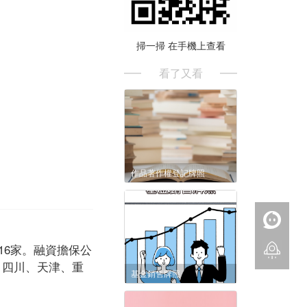
掃一掃 在手機上查看
看了又看
作品著作權登記牌照
216家。融資擔保公
、四川、天津、重
基金銷售牌照