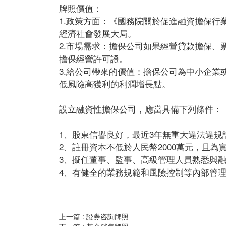
牌照價值：
1.政策方面：《國務院關於促進融資擔保
經濟社會發展大局。
2.市場需求：擔保公司如果經營貸款擔保
擔保經營許可證。
3.給公司帶來的價值：擔保公司為中小企業
低風險高獲利的利潤增長點。
設立融資性擔保公司，應當具備下列條件：
1、股東信譽良好，最近3年無重大違法違規
2、註冊資本不低於人民幣2000萬元，且為
3、擬任董事、監事、高級管理人員熟悉與
4、有健全的業務規範和風險控制等內部管
上一篇 :
證券咨詢牌照