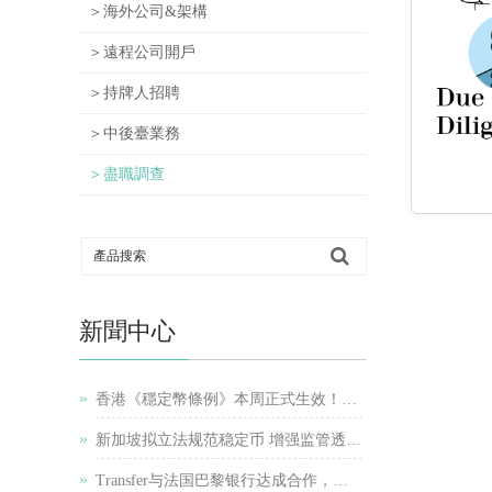
＞海外公司&架構
＞遠程公司開戶
＞持牌人招聘
＞中後臺業務
＞盡職調查
新聞中心
»
香港《穩定幣條例》本周正式生效！港股穩定幣概念股再受追捧
»
新加坡拟立法规范稳定币 增强监管透明度和公众信心
»
Transfer与法国巴黎银行达成合作，携手推动跨境支付简化