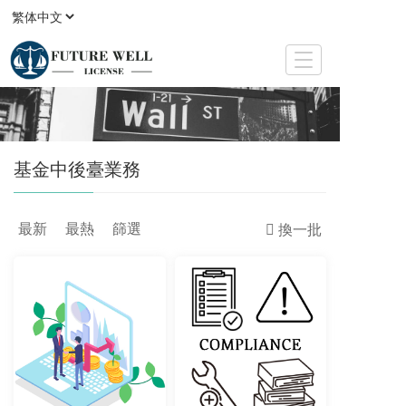
T
o
g
g
l
e
基金中後臺業務
n
a
v
i
最新
最熱
篩選
換一批
g
a
t
i
o
n