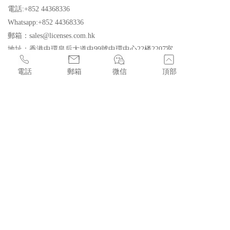
電話:+852 44368336
Whatsapp:+852 44368336
郵箱：sales@licenses.com.hk
地址：香港中環皇后大道中99號中環中心22楼2207室
電話
郵箱
微信
頂部
香港中環皇后大道中99號中環中心22樓2207室
sales@licenses.com.hk
+852 44368336
CopyRight 2022 明康國際牌照合規有限公司(FUTURE WELL 
LICENSE COMPLIANCE LIMITED) ICP:08118166