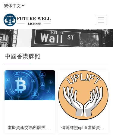
T
o
g
g
l
e
中國香港牌照
n
a
v
i
g
a
t
i
o
n
虛擬資產交易所牌照申請
傳統牌照uplift虛擬資產牌照