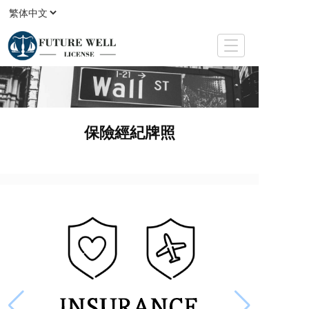
T
o
g
g
l
e
保險經紀牌照
n
a
v
i
g
a
t
i
o
n