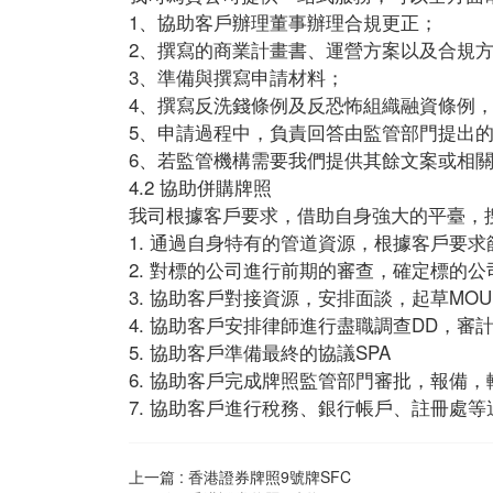
1、協助客戶辦理董事辦理合規更正；
2、撰寫的商業計畫書、運營方案以及合規
3、準備與撰寫申請材料；
4、撰寫反洗錢條例及反恐怖組織融資條例
5、申請過程中，負責回答由監管部門提出
6、若監管機構需要我們提供其餘文案或相
4.2 協助併購牌照
我司根據客戶要求，借助自身強大的平臺，
1. 通過自身特有的管道資源，根據客戶要
2. 對標的公司進行前期的審查，確定標的
3. 協助客戶對接資源，安排面談，起草MOU
4. 協助客戶安排律師進行盡職調查DD，審
5. 協助客戶準備最終的協議SPA
6. 協助客戶完成牌照監管部門審批，報備，
7. 協助客戶進行稅務、銀行帳戶、註冊處等
上一篇 :
香港證券牌照9號牌SFC