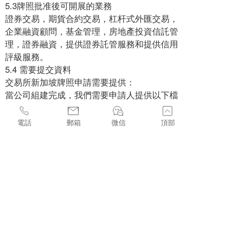
5.3牌照批准後可開展的業務
證券交易，期貨合約交易，杠杆式外匯交易，
企業融資顧問，基金管理，房地產投資信託管
理，證券融資，提供證券託管服務和提供信用
評級服務。
5.4 需要提交資料
交易所新加坡牌照申請需要提供：
當公司組建完成，我們需要申請人提供以下檔
以準備牌照申請:
盡職調查檔
電話
郵箱
微信
頂部
每位董事和股東都須提供以下檔。認證/公證可
以通過以下任何方式進行：
◎.有效護照影本
◎.新加坡當地公司資訊
公司註冊證書
·公司章程或同等檔
·公司成立1年以上的良好信譽證明。
·公司稅務編號