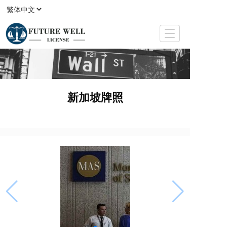
T
o
g
g
l
e
新加坡牌照
n
a
v
i
g
a
t
i
o
n