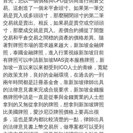
首先，您以一個價格與CFD提供商進行開倉交
易。這創造了一個未平倉頭寸。如果第一筆交
易是買入或多頭頭寸，那麼關閉頭寸的第二筆
交易就是賣出。相反，如果易是賣空或空頭頭
寸，那麼成交就是買入。差價合約捕捉了開盤
交易和平倉交易之間標的資產的價格差異。隨
著對牌照市場的需求越來越大，新加坡金融牌
照，泰國金融牌照，進入行業視線新加坡目前
有牌照可以申請新加坡MAS資本服務牌照，新
加坡一直以來以來都受到ICO人士的青睞，寬鬆
的政策支持，良好的金融環境，在過去的一到
兩年時間都是註冊基金會，靠新加坡律師出具
的法律意見書來完成合規要求，新加坡金錢服
務牌照申請是一直是從事與金錢實業的人士想
拿到的又無從拿到的牌照，想拿到新加坡牌照
比美國牌照，愛沙尼亞牌照價格上要高出很
多，這也是業內都比較清楚的一點，律師出具
的法律意見書上幣交易所，做專案都可以受到