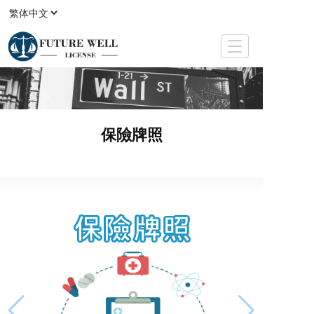
T
o
g
g
l
e
保險牌照
n
a
v
i
g
a
t
i
o
n