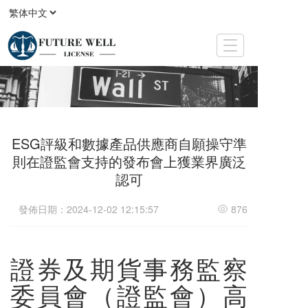
T
o
g
g
l
e
n
ESG評級和數據產品供應商自願操守準
a
v
則在證監會支持的發布會上獲業界廣泛
i
認可
g
a
發佈日期：2024-12-02 12:15:57
876
t
i
o
n
證券及期貨事務監察
委員會（證監會）高