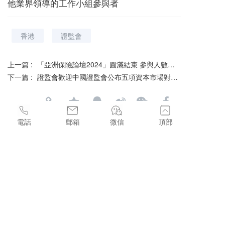
他業界領導的工作小組參與者
香港
證監會
上一篇 :
「亞洲保險論壇2024」圓滿結束 參與人數破紀錄 深入探索如何在波動中開拓新機遇
下一篇 :
證監會歡迎中國證監會公布五項資本市場對港合作措施
分享到：
電話
郵箱
微信
頂部
長按可識別並與朋友分享