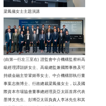
梁鳳儀女士主題演講
(由第一行左三至右) 證監會中介機構監察科高
級經理譚頴妍女士、高級總監兼國際事務及可
持續金融主管鞏姬蒂女士、中介機構部執行董
事葉志衡博士、行政總裁梁鳳儀女士，以及國
際資本市場協會董事總經理及亞太區首席代表
墨博文先生、彭博亞太區負責人李冰先生和其