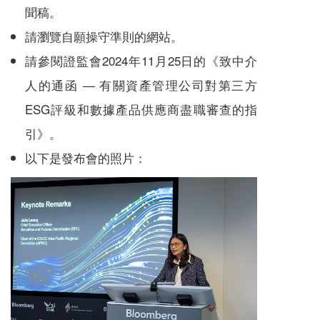
聞稿
。
請瀏覽
自願操守準則的網站
。
請參閱證監會2024年11月25日的《
致中介
人的通函 — 有關資產管理公司對第三方
ESG評級和數據產品供應商盡職審查的指
引
》。
以下是發布會的照片：