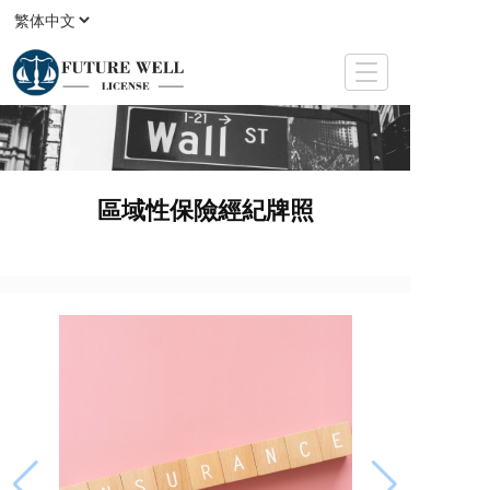
T
o
g
g
l
e
區域性保險經紀牌照
n
a
v
i
g
a
t
i
o
n