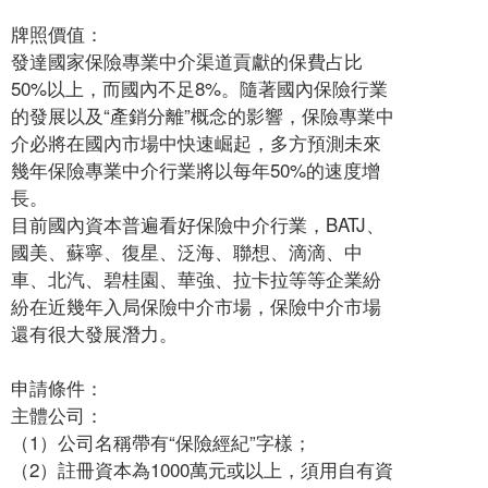
牌照價值：
發達國家保險專業中介渠道貢獻的保費占比
50%以上，而國內不足8%。隨著國內保險行業
的發展以及“產銷分離”概念的影響，保險專業中
介必將在國內市場中快速崛起，多方預測未來
幾年保險專業中介行業將以每年50%的速度增
長。
目前國內資本普遍看好保險中介行業，BATJ、
國美、蘇寧、復星、泛海、聯想、滴滴、中
車、北汽、碧桂園、華強、拉卡拉等等企業紛
紛在近幾年入局保險中介市場，保險中介市場
還有很大發展潛力。
申請條件：
主體公司：
（1）公司名稱帶有“保險經紀”字樣；
（2）註冊資本為1000萬元或以上，須用自有資