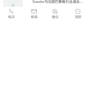
Transfer与法国巴黎银行达成合作，携手推动跨境支付简化
12
2025
/
06
电话
邮箱
微信
顶部
香港立法会正式三读通过《稳定币条例草案》
12
2025
/
06
友情链接：
SFC牌照查詢
丨
MSO牌照查詢
丨
香港IA保监局查询
丨
放债人牌
照查询
丨
CR公司注册处电子查册
丨
BR商业登记号码查询
丨
香
港案件查询
丨
香港物业查册
丨
香港律师事务所名册
丨
香港注册
会计师事务所
丨
香港秘书公司名册
丨
香港证监会官网
丨
香港海
关官网
丨
SVF牌照查询
丨
香港知识产权局
丨
香港车牌查询
丨
香
香港中環皇后大道中99號中環中心22樓2207室
港金融管理局
sales@licenses.com.hk
+852 44368336