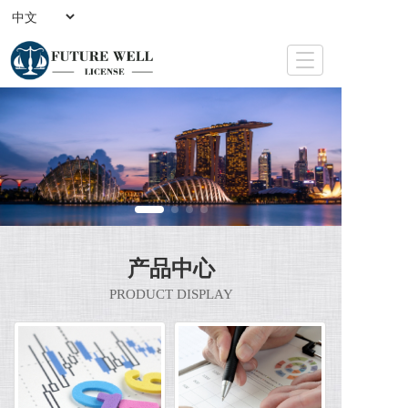
T
o
g
g
l
e
n
a
v
i
g
a
产品中心
t
PRODUCT DISPLAY
i
o
n