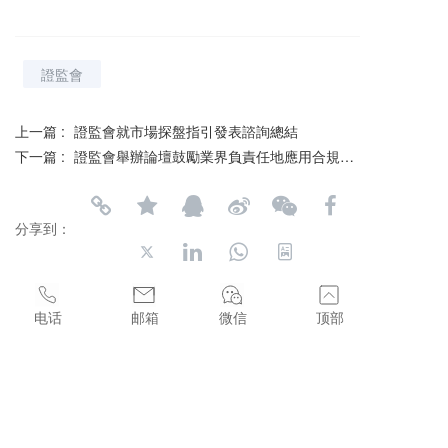
證監會
上一篇 :
證監會就市場探盤指引發表諮詢總結
下一篇 :
證監會舉辦論壇鼓勵業界負責任地應用合規科技以打擊洗錢及恐怖分子資金籌集
分享到：
电话
邮箱
微信
顶部
长按或扫码识别 分享给好友