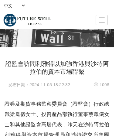
T
o
g
g
l
e
n
證監會訪問利雅得以加強香港與沙特阿
a
v
拉伯的資本市場聯繫
i
g
发布日期：2024-11-05 18:22:32
1006
a
t
i
證券及期貨事務監察委員會（證監會）行政總
o
n
裁梁鳳儀女士、投資產品部執行董事蔡鳳儀女
士和其他證監會高層代表，昨天在沙特阿拉伯
利雅得與資本市場管理局和沙特證交所集團