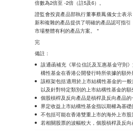
倍數為2倍至 -2倍（註5及6）。
證監會投資產品部執行董事蔡鳳儀女士表示
新和複雜的產品提供了明確的產品認可指引
市場整體有利的產品方案。＂
完
備註：
該通函補充《單位信託及互惠基金守則》第
構性基金在香港公開發行時所依據的額外規定
該框架包括適用於上市結構性基金的一般
以及針對特定類別的上市結構性基金的額
個股槓桿及反向產品是槓桿及反向產品的
界定收益上市結構性基金指以期權為基礎
不包括可能在香港雙重上市的海外上市股
若相關股票的波幅較大，個股槓桿及反向