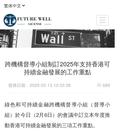
T
o
g
g
l
e
n
跨機構督導小組制訂2025年支持香港可
a
v
持續金融發展的工作重點
i
g
發佈日期：2025-02-13 10:33:38
689
a
t
i
綠色和可持續金融跨機構督導小組（督導小
o
n
組）於今日（2月6日）的會議中訂立本年度推
動香港可持續金融發展的三項工作重點。