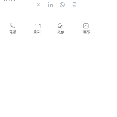
長按可識別並與朋友分享
電話
郵箱
微信
頂部
香港中環皇后大道中99號中環中心22樓2207室
sales@licenses.com.hk
+852 44368336
CopyRight 2022 明康國際牌照合規有限公司(FUTURE WELL 