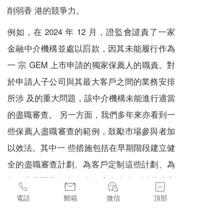
削弱香 港的競爭力。
例如，在 2024 年 12 月，證監會譴責了一家
金融中介機構並處以罰款，因其未能履行作為
一 宗 GEM 上市申請的獨家保薦人的職責。對
於申請人子公司與其最大客戶之間的業務安排
所涉 及的重大問題，該中介機構未能進行適當
的盡職審查。 另一方面，我們多年來亦看到一
些保薦人盡職審查的範例，鼓勵市場參與者加
以效法。其中一 些措施包括在早期階段建立健
全的盡職審查計劃、為客戶定制這些計劃、為
每個交易團隊任命 一名獨立負責人，以及建立
由高級管理層組成的盡職審查委員會。
電話
郵箱
微信
頂部