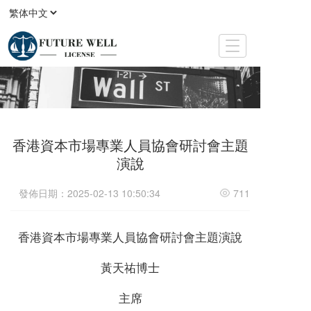
T
o
g
g
l
e
n
香港資本市場專業人員協會研討會主題
a
v
演說
i
g
發佈日期：2025-02-13 10:50:34
711
a
t
i
香港資本市場專業人員協會研討會主題演說
o
n
黃天祐博士
主席